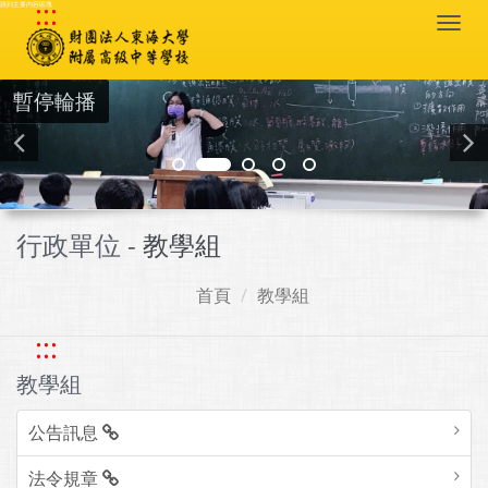
:::
跳到主要內容區塊
Togg
navi
暫停輪播
行政單位 -
教學組
首頁
教學組
:::
教學組
公告訊息
法令規章