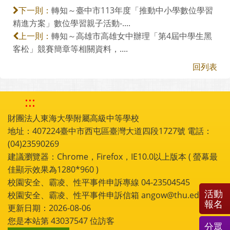
轉知～臺中市113年度「推動中小學數位學習
下一則：
精進方案」數位學習親子活動-....
轉知～高雄市高雄女中辦理「第4屆中學生黑
上一則：
客松」競賽簡章等相關資料，....
回列表
:::
財團法人東海大學附屬高級中等學校
地址：407224臺中市西屯區臺灣大道四段1727號 電話：
(04)23590269
建議瀏覽器：Chrome，Firefox，IE10.0以上版本 ( 螢幕最
佳顯示效果為1280*960 )
校園安全、霸凌、性平事件申訴專線 04-23504545
活動
校園安全、霸凌、性平事件申訴信箱 angow@thu.edu.tw
報名
更新日期：2026-08-06
您是本站第
43037547
位訪客
分眾