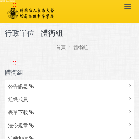
:::
跳到主要內容區塊
Togg
navi
行政單位 -
體衛組
首頁
體衛組
:::
體衛組
公告訊息
組織成員
表單下載
法令規章
活動相簿