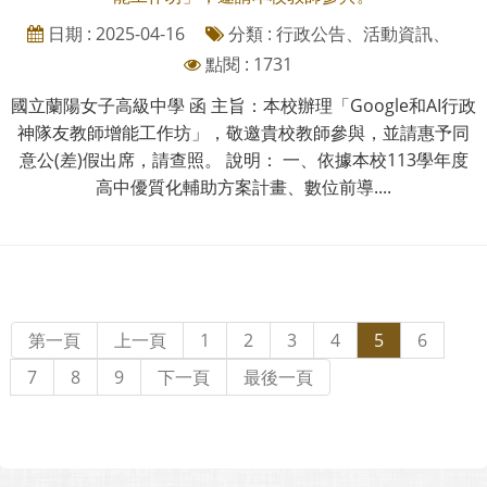
日期 : 2025-04-16
分類 : 行政公告、活動資訊、
點閱 : 1731
國立蘭陽女子高級中學 函 主旨：本校辦理「Google和AI行政
神隊友教師增能工作坊」，敬邀貴校教師參與，並請惠予同
意公(差)假出席，請查照。 說明： 一、依據本校113學年度
高中優質化輔助方案計畫、數位前導....
第一頁
上一頁
1
2
3
4
5
6
7
8
9
下一頁
最後一頁