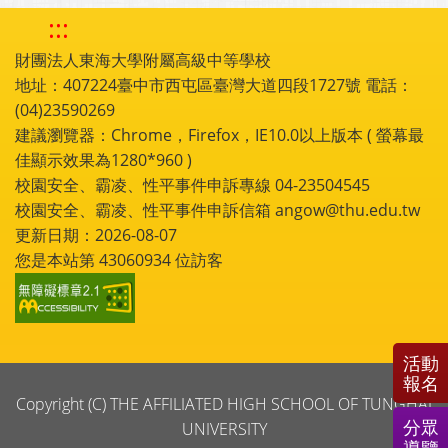
:::
財團法人東海大學附屬高級中等學校
地址：407224臺中市西屯區臺灣大道四段1727號 電話：
(04)23590269
建議瀏覽器：Chrome，Firefox，IE10.0以上版本 ( 螢幕最
佳顯示效果為1280*960 )
校園安全、霸凌、性平事件申訴專線 04-23504545
校園安全、霸凌、性平事件申訴信箱 angow@thu.edu.tw
更新日期：2026-08-07
您是本站第
43060934
位訪客
活動
報名
Copyright (C) THE AFFILIATED HIGH SCHOOL OF TUNGHAI
分眾
UNIVERSITY