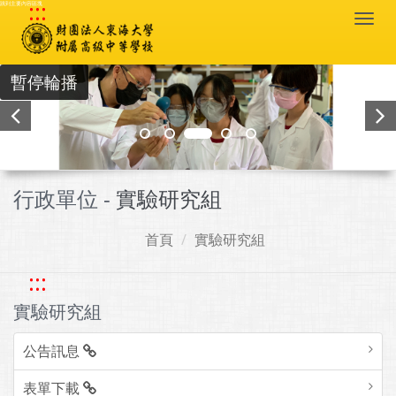
:::
跳到主要內容區塊
Togg
navi
暫停輪播
行政單位 -
實驗研究組
首頁
實驗研究組
:::
實驗研究組
公告訊息
表單下載