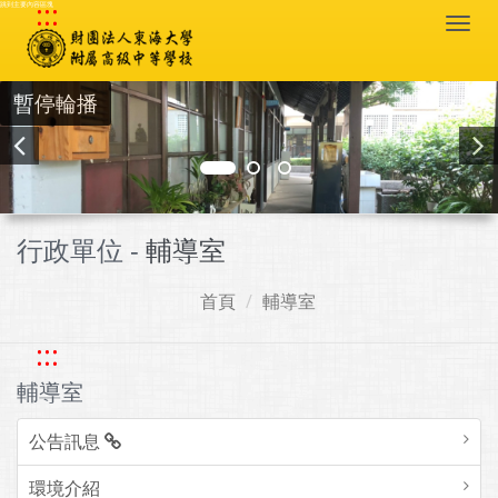
:::
跳到主要內容區塊
Togg
navi
暫停輪播
行政單位 -
輔導室
首頁
輔導室
:::
輔導室
公告訊息
環境介紹