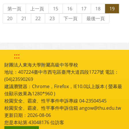
第一頁
上一頁
15
16
17
18
19
20
21
22
23
下一頁
最後一頁
:::
財團法人東海大學附屬高級中等學校
地址：407224臺中市西屯區臺灣大道四段1727號 電話：
(04)23590269
建議瀏覽器：Chrome，Firefox，IE10.0以上版本 ( 螢幕最
佳顯示效果為1280*960 )
校園安全、霸凌、性平事件申訴專線 04-23504545
校園安全、霸凌、性平事件申訴信箱 angow@thu.edu.tw
更新日期：2026-08-06
您是本站第
43048176
位訪客