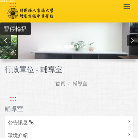
:::
跳到主要內容區塊
Togg
navi
暫停輪播
行政單位 -
輔導室
首頁
輔導室
:::
輔導室
公告訊息
環境介紹