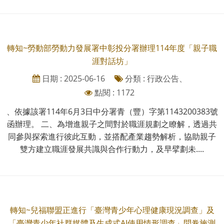
轉知~勞動部勞動力發展署中彰投分署辦理114年度「親子職
涯對話坊」
日期 : 2025-06-16
分類 : 行政公告、
點閱 : 1172
、依據該署114年6月3日中分署青（豐）字第1143200383號
函辦理。 二、為增進親子之間對於職涯規劃之瞭解，透過共
同參與探索進行彼此互動，並搭配產業趨勢解析，協助親子
雙方建立職涯發展共識與合作行動力，及早擘劃未....
轉知~兒福聯盟正進行「臺灣青少年心理健康現況調查」及
「臺灣青少年社群媒體及生成式AI使用情形調查」問卷施測