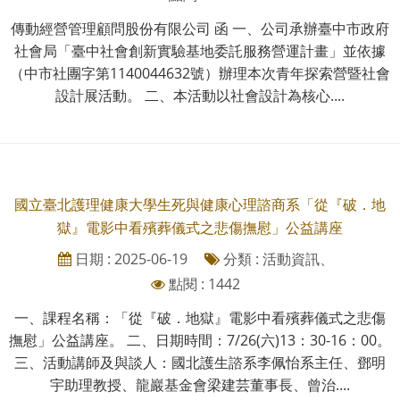
傳動經營管理顧問股份有限公司 函 一、公司承辦臺中市政府
社會局「臺中社會創新實驗基地委託服務營運計畫」並依據
（中市社團字第1140044632號）辦理本次青年探索營暨社會
設計展活動。 二、本活動以社會設計為核心....
國立臺北護理健康大學生死與健康心理諮商系「從『破．地
獄』電影中看殯葬儀式之悲傷撫慰」公益講座
日期 : 2025-06-19
分類 : 活動資訊、
點閱 : 1442
一、課程名稱：「從『破．地獄』電影中看殯葬儀式之悲傷
撫慰」公益講座。 二、日期時間：7/26(六)13：30-16：00。
三、活動講師及與談人：國北護生諮系李佩怡系主任、鄧明
宇助理教授、龍巖基金會梁建芸董事長、曾治....