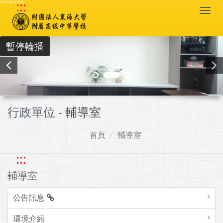
:::
跳到主要內容區塊
Togg
navi
暫停輪播
行政單位 -
輔導室
首頁
輔導室
:::
輔導室
公告訊息
環境介紹