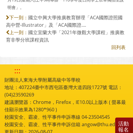
明會」。
國立中興大學推廣教育辦理「ACA國際證照國
下一則：
高中營-Illustrator」及「ACA國際證....
國立宜蘭大學「2021年微觀大學課程」推廣教
上一則：
育非學分班課程資訊
回列表
:::
財團法人東海大學附屬高級中等學校
地址：407224臺中市西屯區臺灣大道四段1727號 電話：
(04)23590269
建議瀏覽器：Chrome，Firefox，IE10.0以上版本 ( 螢幕最
佳顯示效果為1280*960 )
校園安全、霸凌、性平事件申訴專線 04-23504545
活動
校園安全、霸凌、性平事件申訴信箱 angow@thu.edu.tw
報名
更新日期：2026-08-07