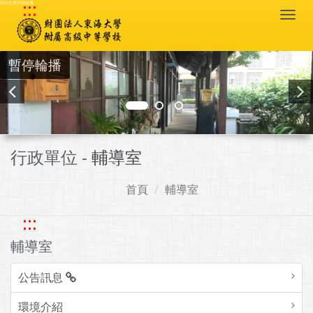
:::
跳到主要內容區塊
Togg
navi
暫停輪播
行政單位 -
輔導室
首頁
輔導室
:::
輔導室
公告訊息
環境介紹