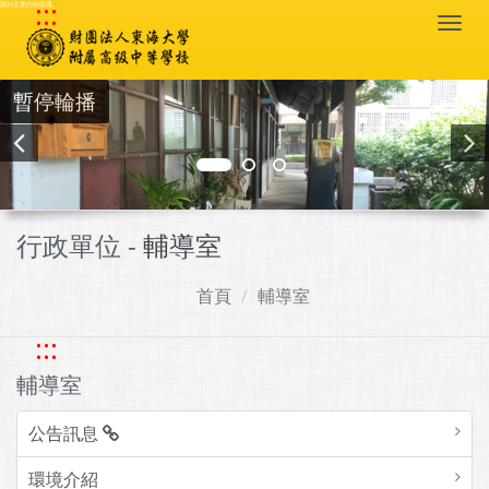
:::
跳到主要內容區塊
Togg
navi
暫停輪播
行政單位 -
輔導室
首頁
輔導室
:::
輔導室
公告訊息
環境介紹