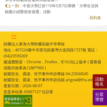
中原大學訂於110年5月7日舉辦「大學生活與
上一則：
校園介紹暨宿舍巡禮」活動
回列表
:::
財團法人東海大學附屬高級中等學校
地址：407224臺中市西屯區臺灣大道四段1727號 電話：
(04)23590269
建議瀏覽器：Chrome，Firefox，IE10.0以上版本 ( 螢幕最
佳顯示效果為1280*960 )
校園安全、霸凌、性平事件申訴專線 04-23504545
活動
校園安全、霸凌、性平事件申訴信箱 angow@thu.edu.tw
報名
更新日期：2026-08-07
您是本站第
43067127
位訪客
分眾
導覽