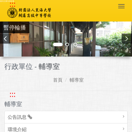
:::
跳到主要內容區塊
Togg
navi
暫停輪播
行政單位 -
輔導室
首頁
輔導室
:::
輔導室
公告訊息
環境介紹