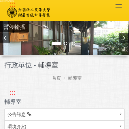
:::
跳到主要內容區塊
Togg
navi
暫停輪播
行政單位 -
輔導室
首頁
輔導室
:::
輔導室
公告訊息
環境介紹