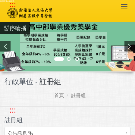
:::
跳到主要內容區塊
Togg
navi
暫停輪播
行政單位 -
註冊組
首頁
註冊組
:::
註冊組
公告訊息