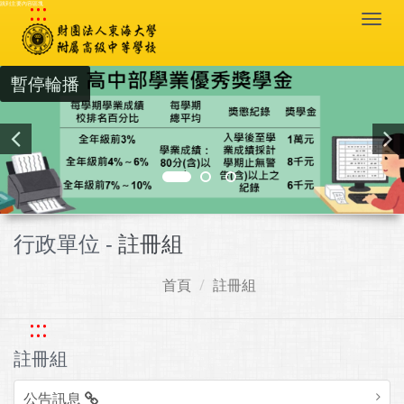
:::
跳到主要內容區塊
Togg
navi
暫停輪播
行政單位 -
註冊組
首頁
註冊組
:::
註冊組
公告訊息