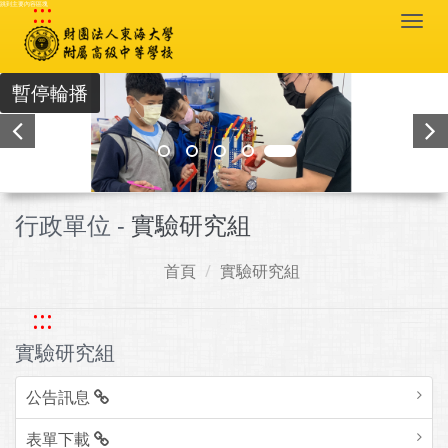
:::
跳到主要內容區塊
Togg
navi
暫停輪播
行政單位 -
實驗研究組
首頁
實驗研究組
:::
實驗研究組
公告訊息
表單下載