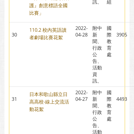
訊、
組
護』創意標語全國
比賽」
2022-
附中
國
110.2 校內英語讀
30
04-28
新
際
3905
者劇場比賽花絮
聞、
教
行政
育
公
處
告、
活動
資
訊、
2022-
附中
國
日本和歌山縣立日
31
04-27
新
際
4493
高高校-線上交流活
聞、
教
動花絮
行政
育
公
處
告、
活動