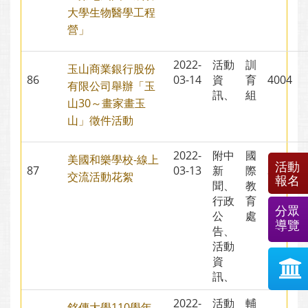
大學生物醫學工程
營」
2022-
活動
訓
玉山商業銀行股份
86
03-14
資
育
4004
有限公司舉辦「玉
訊、
組
山30～畫家畫玉
山」徵件活動
2022-
附中
國
美國和樂學校-線上
活動
87
03-13
新
際
3200
交流活動花絮
報名
聞、
教
行政
育
分眾
公
處
導覽
告、
活動
資
訊、
2022-
活動
輔
銘傳大學110學年