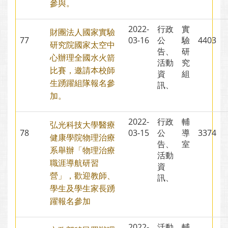
參與。
2022-
行政
實
財團法人國家實驗
77
03-16
公
驗
4403
研究院國家太空中
告、
研
心辦理全國水火箭
活動
究
比賽，邀請本校師
資
組
生踴躍組隊報名參
訊、
加。
2022-
行政
輔
弘光科技大學醫療
78
03-15
公
導
3374
健康學院物理治療
告、
室
系舉辦「物理治療
活動
職涯導航研習
資
營」，歡迎教師、
訊、
學生及學生家長踴
躍報名參加
2022-
活動
輔