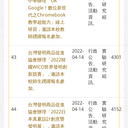
中學辦理「OK
告、
研
Google！數位新世
活動
究
代之Chromebook
資
組
教學超能力」線上
訊、
研習，邀請本校教
師踴躍報名參加。
2022-
行政
實
台灣發明商品促進
43
04-14
公
驗
4301
協會辦理「2022韓
告、
研
國WICO世界發明創
活動
究
新競賽」，邀請本
資
組
校師生踴躍報名參
訊、
加。
2022-
行政
實
台灣發明商品促進
44
04-14
公
驗
4152
協會辦理「2022日
告、
研
本真夏設計創意暨
活動
究
發明展」，邀請本