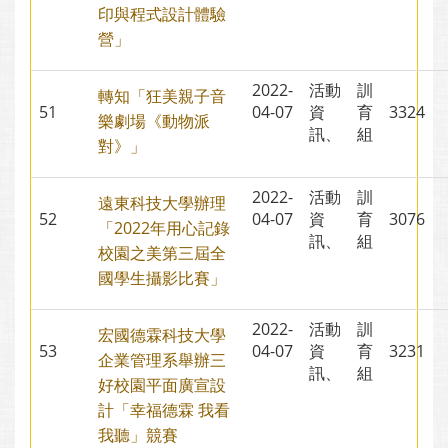
印與程式設計體驗
營」
2022-
活動
訓
轉知「狂美親子音
51
04-07
資
育
3324
樂劇場《動物派
訊、
組
對》」
2022-
活動
訓
遠東科技大學辦理
52
04-07
資
育
3076
「2022年用心記錄
訊、
組
校園之美第三屆全
國學生攝影比賽」
2022-
活動
訓
宏國德霖科技大學
53
04-07
資
育
3231
企業管理系舉辦三
訊、
組
好校園平面廣宣設
計「幸福德霖 我看
我聽」競賽