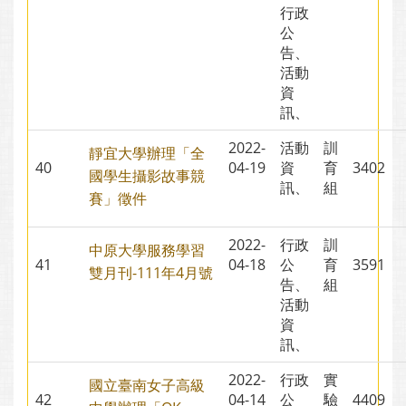
行政
公
告、
活動
資
訊、
2022-
活動
訓
靜宜大學辦理「全
40
04-19
資
育
3402
國學生攝影故事競
訊、
組
賽」徵件
2022-
行政
訓
中原大學服務學習
41
04-18
公
育
3591
雙月刊-111年4月號
告、
組
活動
資
訊、
2022-
行政
實
國立臺南女子高級
42
04-14
公
驗
4409