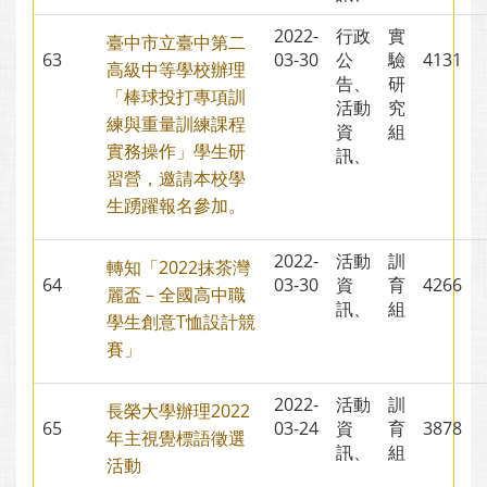
2022-
行政
實
臺中市立臺中第二
63
03-30
公
驗
4131
高級中等學校辦理
告、
研
「棒球投打專項訓
活動
究
練與重量訓練課程
資
組
實務操作」學生研
訊、
習營，邀請本校學
生踴躍報名參加。
2022-
活動
訓
轉知「2022抹茶灣
64
03-30
資
育
4266
麗盃－全國高中職
訊、
組
學生創意T恤設計競
賽」
2022-
活動
訓
長榮大學辦理2022
65
03-24
資
育
3878
年主視覺標語徵選
訊、
組
活動