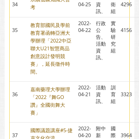
34
04-25
資
衛
4296
考
訊、
組
2022-
行政
實
教育部國民及學前
35
04-22
公
驗
4156
教育署函轉亞洲大
告、
研
學辦理「2022中亞
活動
究
聯大U21智慧商品
資
組
創意設計發明競
訊、
賽」，延長徵件時
間。
2022-
活動
訓
嘉南藥理大學辦理
36
04-21
資
育
3323
「2022『舞GO
訊、
組
讚』全國街舞大
賽」
2022-
附中
國
國際議題講座#5-捷
37
04-20
新
際
3964
克文化交流