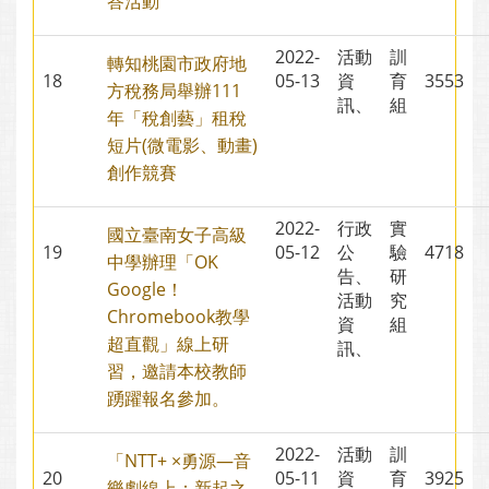
答活動
2022-
活動
訓
轉知桃園市政府地
18
05-13
資
育
3553
方稅務局舉辦111
訊、
組
年「稅創藝」租稅
短片(微電影、動畫)
創作競賽
2022-
行政
實
國立臺南女子高級
19
05-12
公
驗
4718
中學辦理「OK
告、
研
Google！
活動
究
Chromebook教學
資
組
超直觀」線上研
訊、
習，邀請本校教師
踴躍報名參加。
2022-
活動
訓
「NTT+ ×勇源—音
20
05-11
資
育
3925
樂劇線上：新起之