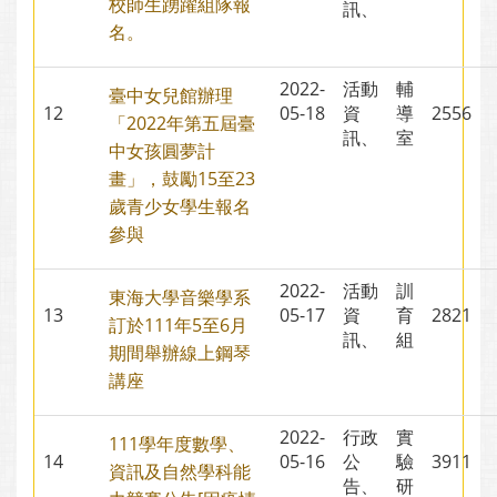
校師生踴躍組隊報
訊、
名。
2022-
活動
輔
臺中女兒館辦理
12
05-18
資
導
2556
「2022年第五屆臺
訊、
室
中女孩圓夢計
畫」，鼓勵15至23
歲青少女學生報名
參與
2022-
活動
訓
東海大學音樂學系
13
05-17
資
育
2821
訂於111年5至6月
訊、
組
期間舉辦線上鋼琴
講座
2022-
行政
實
111學年度數學、
14
05-16
公
驗
3911
資訊及自然學科能
告、
研