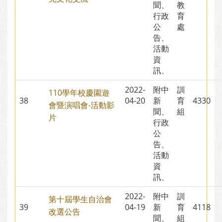
聞、
教
行政
育
公
處
告、
活動
資
訊、
2022-
附中
訓
110學年校慶園遊
38
04-20
新
育
4330
會暨演唱會-活動影
聞、
組
片
行政
公
告、
活動
資
訊、
2022-
附中
訓
第十屆學生自治會
39
04-19
新
育
4118
改選公告
聞、
組