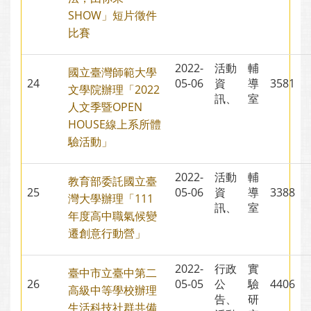
SHOW」短片徵件
比賽
2022-
活動
輔
國立臺灣師範大學
24
05-06
資
導
3581
文學院辦理「2022
訊、
室
人文季暨OPEN
HOUSE線上系所體
驗活動」
2022-
活動
輔
教育部委託國立臺
25
05-06
資
導
3388
灣大學辦理「111
訊、
室
年度高中職氣候變
遷創意行動營」
2022-
行政
實
臺中市立臺中第二
26
05-05
公
驗
4406
高級中等學校辦理
告、
研
生活科技社群共備