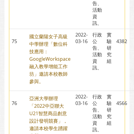
告、
活動
資
訊、
2022-
行政
實
國立蘭陽女子高級
75
03-16
公
驗
4382
中學辦理「數位科
告、
研
技應用：
活動
究
GoogleWorkspace
資
組
融入教學增能工作
訊、
坊」邀請本校教師
參與。
2022-
行政
實
亞洲大學辦理
76
03-16
公
驗
4566
「2022中亞聯大
告、
研
U21智慧商品創意
活動
究
設計發明競賽」，
資
組
邀請本校學生踴躍
訊、