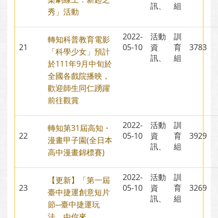
訊、
組
秀」活動
2022-
活動
訓
轉知科普教育電影
21
05-10
資
育
3783
「科學少女」預計
訊、
組
於111年9月中旬於
全國各戲院播映，
歡迎師生同仁踴躍
前往觀賞
2022-
活動
訓
轉知第31屆高知・
22
05-10
資
育
3929
漫畫甲子園(全日本
訊、
組
高中漫畫錦標賽)
2022-
活動
訓
【更新】「第一屆
23
05-10
資
育
3269
臺中捷運創意短片
訊、
組
節─臺中捷運玩
法，由你來