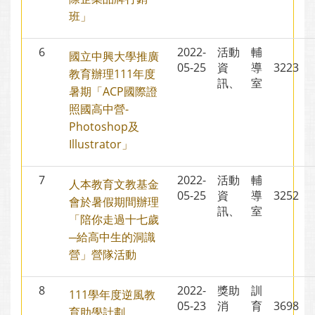
班」
6
2022-
活動
輔
國立中興大學推廣
05-25
資
導
3223
教育辦理111年度
訊、
室
暑期「ACP國際證
照國高中營-
Photoshop及
Illustrator」
7
2022-
活動
輔
人本教育文教基金
05-25
資
導
3252
會於暑假期間辦理
訊、
室
「陪你走過十七歲
─給高中生的洞識
營」營隊活動
8
2022-
獎助
訓
111學年度逆風教
05-23
消
育
3698
育助學計劃