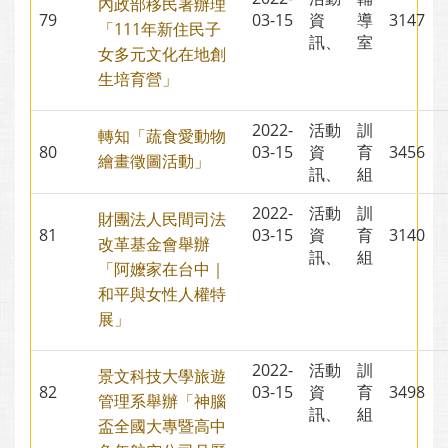
內政部移民署辦理
79
03-15
資
導
3147
「111年新住民子
訊、
室
女多元文化在地創
生培育營」
2022-
活動
訓
轉知「蔬食愛動物
80
03-15
資
育
3456
繪畫徵圖活動」
訊、
組
2022-
活動
訓
財團法人民間司法
81
03-15
資
育
3140
改革基金會舉辦
訊、
組
「阿嬤家在台中｜
和平與女性人權特
展」
2022-
活動
訓
景文科技大學旅遊
82
03-15
資
育
3498
管理系舉辦「神腦
訊、
組
盃全國大專暨高中