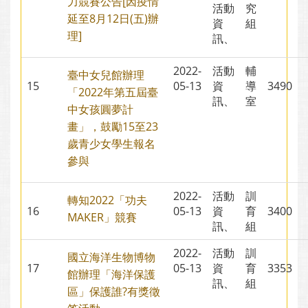
力競賽公告[因疫情
活動
究
延至8月12日(五)辦
資
組
理]
訊、
2022-
活動
輔
臺中女兒館辦理
15
05-13
資
導
3490
「2022年第五屆臺
訊、
室
中女孩圓夢計
畫」，鼓勵15至23
歲青少女學生報名
參與
2022-
活動
訓
轉知2022「功夫
16
05-13
資
育
3400
MAKER」競賽
訊、
組
2022-
活動
訓
國立海洋生物博物
17
05-13
資
育
3353
館辦理「海洋保護
訊、
組
區」保護誰?有獎徵