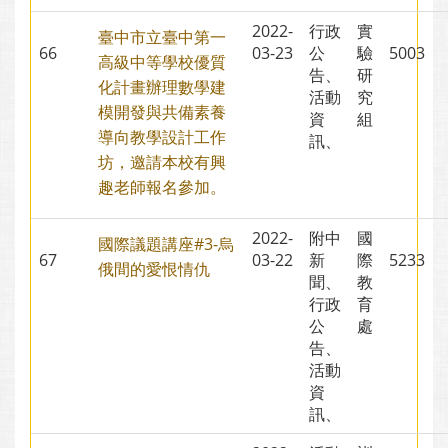
2022-
行政
實
臺中市立臺中第一
66
03-23
公
驗
5003
高級中等學校優質
告、
研
化計畫辦理數學建
活動
究
模開發與共備素養
資
組
導向教學設計工作
訊、
坊，邀請本校有興
趣老師報名參加。
2022-
附中
國
國際議題講座#3-烏
67
03-22
新
際
5233
俄間的愛恨情仇
聞、
教
行政
育
公
處
告、
活動
資
訊、