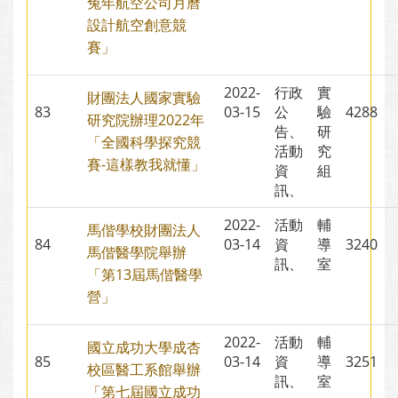
兔年航空公司月曆
設計航空創意競
賽」
2022-
行政
實
財團法人國家實驗
83
03-15
公
驗
4288
研究院辦理2022年
告、
研
「全國科學探究競
活動
究
賽-這樣教我就懂」
資
組
訊、
2022-
活動
輔
馬偕學校財團法人
84
03-14
資
導
3240
馬偕醫學院舉辦
訊、
室
「第13屆馬偕醫學
營」
2022-
活動
輔
國立成功大學成杏
85
03-14
資
導
3251
校區醫工系館舉辦
訊、
室
「第七屆國立成功