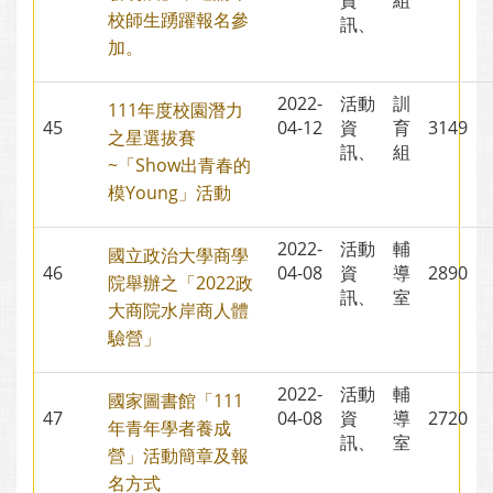
資
組
校師生踴躍報名參
訊、
加。
2022-
活動
訓
111年度校園潛力
45
04-12
資
育
3149
之星選拔賽
訊、
組
~「Show出青春的
模Young」活動
2022-
活動
輔
國立政治大學商學
46
04-08
資
導
2890
院舉辦之「2022政
訊、
室
大商院水岸商人體
驗營」
2022-
活動
輔
國家圖書館「111
47
04-08
資
導
2720
年青年學者養成
訊、
室
營」活動簡章及報
名方式