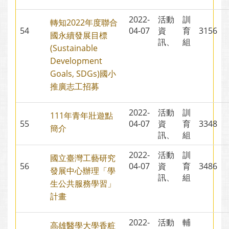
2022-
活動
訓
轉知2022年度聯合
54
04-07
資
育
3156
國永續發展目標
訊、
組
(Sustainable
Development
Goals, SDGs)國小
推廣志工招募
2022-
活動
訓
111年青年壯遊點
55
04-07
資
育
3348
簡介
訊、
組
2022-
活動
訓
國立臺灣工藝研究
56
04-07
資
育
3486
發展中心辦理「學
訊、
組
生公共服務學習」
計畫
2022-
活動
輔
高雄醫學大學香粧