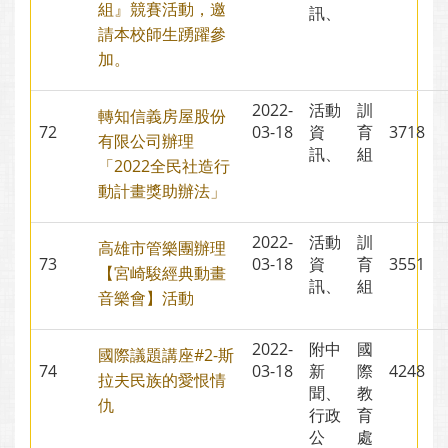
組』競賽活動，邀
訊、
請本校師生踴躍參
加。
2022-
活動
訓
轉知信義房屋股份
72
03-18
資
育
3718
有限公司辦理
訊、
組
「2022全民社造行
動計畫獎助辦法」
2022-
活動
訓
高雄市管樂團辦理
73
03-18
資
育
3551
【宮崎駿經典動畫
訊、
組
音樂會】活動
2022-
附中
國
國際議題講座#2-斯
74
03-18
新
際
4248
拉夫民族的愛恨情
聞、
教
仇
行政
育
公
處