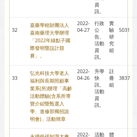
資
訊、
2022-
行政
實
嘉藥學校財團法人
32
04-27
公
驗
5031
嘉南藥理大學辦理
告、
研
「2022年綠點子國
活動
究
際發明暨設計競
資
組
賽」。
訊、
2022-
升學
註
弘光科技大學老人
33
04-26
快
冊
3837
福利與長期照顧事
訊、
組
業系(所)辦理「高齡
活動
活動體驗(含系所導
資
覽介紹暨甄選入
訊、
學、進修部獨招說
明會)」活動簡章
2022-
活動
體
永續低碳知識大會