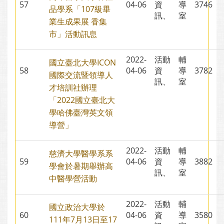
57
04-06
資
導
3746
品學系「107級畢
訊、
室
業生成果展 香集
市」活動訊息
2022-
活動
輔
國立臺北大學ICON
58
04-06
資
導
3782
國際交流暨領導人
訊、
室
才培訓社辦理
「2022國立臺北大
學哈佛臺灣英文領
導營」
2022-
活動
輔
慈濟大學醫學系系
59
04-06
資
導
3882
學會於暑期舉辦高
訊、
室
中醫學營活動
2022-
活動
輔
國立政治大學於
60
04-06
資
導
3580
111年7月13日至17