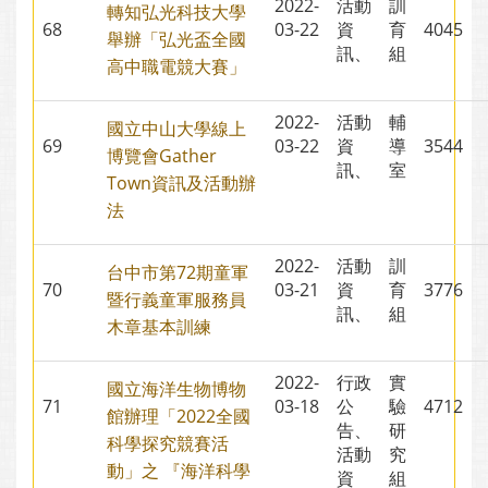
2022-
活動
訓
轉知弘光科技大學
68
03-22
資
育
4045
舉辦「弘光盃全國
訊、
組
高中職電競大賽」
2022-
活動
輔
國立中山大學線上
69
03-22
資
導
3544
博覽會Gather
訊、
室
Town資訊及活動辦
法
2022-
活動
訓
台中市第72期童軍
70
03-21
資
育
3776
暨行義童軍服務員
訊、
組
木章基本訓練
2022-
行政
實
國立海洋生物博物
71
03-18
公
驗
4712
館辦理「2022全國
告、
研
科學探究競賽活
活動
究
動」之 『海洋科學
資
組