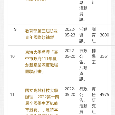
息、
組
活動
資
訊、
9
2022-
活動
訓
教育部第三屆防災
05-23
資
育
3600
青年國際領袖營
訊、
組
2022-
行政
輔
東海大學辦理「臺
10
05-20
公
導
3561
中市政府111年度
告、
室
創新產業深度職場
活動
體驗計畫」
資
訊、
2022-
行政
實
國立高雄科技大學
11
05-20
公
驗
4975
辦理「2022第十四
告、
研
屆全國學生盃氫能
活動
究
車競賽」，邀請本
資
組