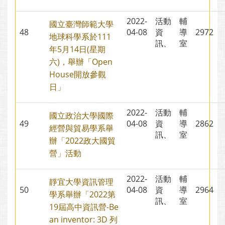
2022-
活動
輔
國立臺灣師範大學
48
04-08
資
導
2972
地球科學系於111
訊、
室
年5月14日(星期
六)，舉辦「Open
House開放參觀
日」
2022-
活動
輔
國立政治大學國際
49
04-08
資
導
2862
經營與貿易學系舉
訊、
室
辦「2022政大國貿
營」活動
2022-
活動
輔
靜宜大學資訊管理
50
04-08
資
導
2964
學系舉辦「2022第
訊、
室
19屆高中資訊營-Be
an inventor: 3D 列