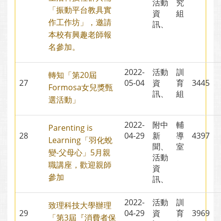
活動
究
「振動平台教具實
資
組
作工作坊」，邀請
訊、
本校有興趣老師報
名參加。
2022-
活動
訓
轉知「第20屆
27
05-04
資
育
3445
Formosa女兒獎甄
訊、
組
選活動」
2022-
附中
輔
Parenting is
28
04-29
新
導
4397
Learning「羽化蛻
聞、
室
變-父母心」5月親
活動
職講座，歡迎親師
資
參加
訊、
2022-
活動
訓
致理科技大學辦理
29
04-29
資
育
3969
「第3屆『消費者保