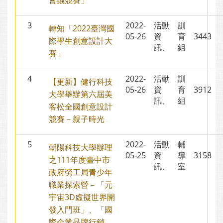
會議競賽」
3
2022-
活動
訓
轉知「2022臺灣國
05-26
資
育
3443
際學生創意設計大
訊、
組
賽」
4
2022-
活動
訓
【更新】健行科技
05-26
資
育
3912
大學舉辦第六屆美
訊、
組
客松全國創意設計
競賽－親子時光
5
2022-
活動
輔
朝陽科技大學辦理
05-25
資
導
3158
之111年度臺中市
訊、
室
政府勞工局青少年
職業探索營－「元
宇宙3D虛擬世界開
發入門班」、「國
際企業品牌行銷