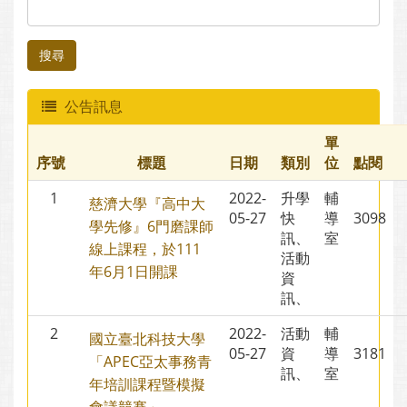
搜尋
公告訊息
單
序號
標題
日期
類別
位
點閱
1
2022-
升學
輔
慈濟大學『高中大
05-27
快
導
3098
學先修』6門磨課師
訊、
室
線上課程，於111
活動
年6月1日開課
資
訊、
2
2022-
活動
輔
國立臺北科技大學
05-27
資
導
3181
「APEC亞太事務青
訊、
室
年培訓課程暨模擬