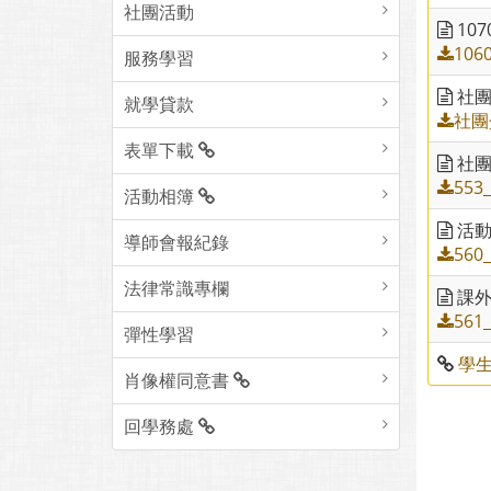
社團活動
10
106
服務學習
社團
就學貸款
社團
表單下載
社團
553
活動相簿
活動
導師會報紀錄
560
法律常識專欄
課外
561
彈性學習
學
肖像權同意書
回學務處