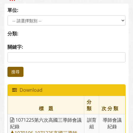
單位:
分類:
關鍵字:
搜尋
Download
分
標 題
類
次 分 類
1071225第六次高國三導師會議
訓育
導師會議
紀錄
組
紀錄