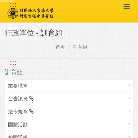
:::
跳到主要內容區塊
Togg
navi
行政單位 -
訓育組
首頁
訓育組
:::
訓育組
業務職掌
公告訊息
法令規章
團體活動
校園通報