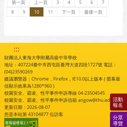
第一頁
上一頁
3
4
5
6
7
8
9
10
11
下一頁
最後一頁
:::
財團法人東海大學附屬高級中等學校
地址：407224臺中市西屯區臺灣大道四段1727號 電話：
(04)23590269
建議瀏覽器：Chrome，Firefox，IE10.0以上版本 ( 螢幕最
佳顯示效果為1280*960 )
校園安全、霸凌、性平事件申訴專線 04-23504545
活動
校園安全、霸凌、性平事件申訴信箱 angow@thu.edu.tw
報名
更新日期：2026-08-07
您是本站第
43104877
位訪客
分眾
導覽