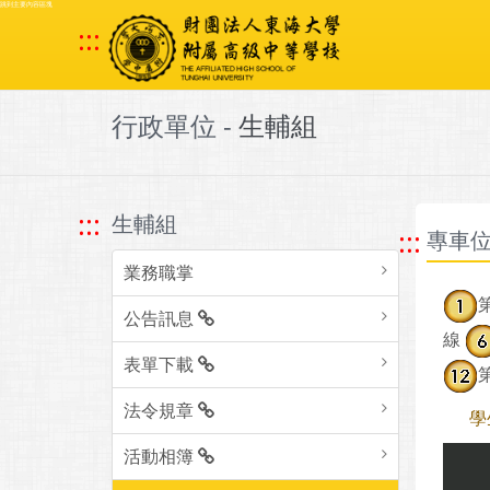
跳到主要內容區塊
:::
行政單位 -
生輔組
:::
生輔組
:::
專車
業務職掌
公告訊息
線
表單下載
法令規章
學
活動相簿