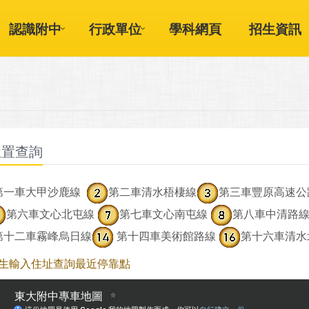
認識附中
行政單位
學科網頁
招生資訊
位置查詢
第一車大甲沙鹿線
第二車清水梧棲線
第三車豐原高速公
第六車文心北屯線
第七車文心南屯線
第八車中清路
第十二車霧峰烏日線
第十四車美術館路線
第十六車清水
生輸入住址查詢最近停靠點