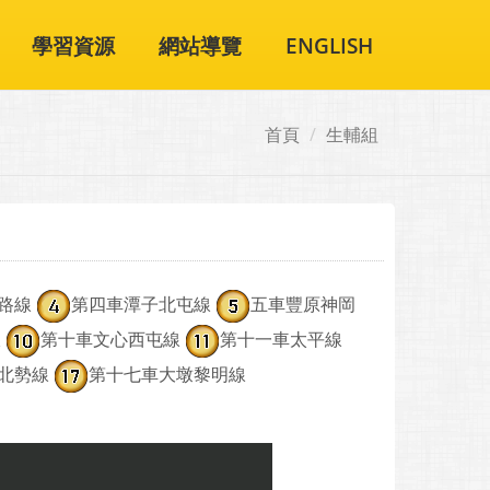
學習資源
網站導覽
ENGLISH
首頁
生輔組
路線
第四車潭子北屯線
五車豐原神岡
線
第十車文心西屯線
第十一車太平線
北勢線
第十七車大墩黎明線