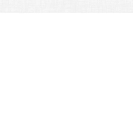
行政單位 -
訓育組
:::
訓育組
:::
該訊息
業務職掌
公告訊息
法令規章
團體活動
校園通報
108學年度第一學期