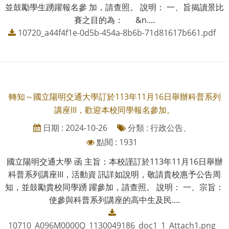
並鼓勵學生踴躍報名參 加，請查照。 說明： 一、旨揭讀景比
賽之目的為： &n....
10720_a44f4f1e-0d5b-454a-8b6b-71d81617b661.pdf
轉知～國立陽明交通大學訂於113年11月16日舉辦科普系列
講座III，歡迎本校同學報名參加。
日期 : 2024-10-26
分類 : 行政公告、
點閱 : 1931
國立陽明交通大學 函 主旨：本校謹訂於113年11月16日舉辦
科普系列講座III，活動資 訊詳如說明，敬請貴校惠予公告周
知，並鼓勵貴校同學踴 躍參加，請查照。 說明： 一、宗旨：
使參與科普系列講座的高中生及民....
10710_A096M0000Q_1130049186_doc1_1_Attach1.png