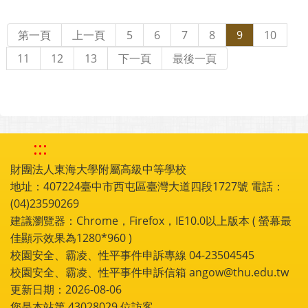
第一頁
上一頁
5
6
7
8
9
10
11
12
13
下一頁
最後一頁
:::
財團法人東海大學附屬高級中等學校
地址：407224臺中市西屯區臺灣大道四段1727號 電話：
(04)23590269
建議瀏覽器：Chrome，Firefox，IE10.0以上版本 ( 螢幕最
佳顯示效果為1280*960 )
校園安全、霸凌、性平事件申訴專線 04-23504545
校園安全、霸凌、性平事件申訴信箱 angow@thu.edu.tw
更新日期：2026-08-06
您是本站第
43028029
位訪客