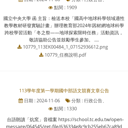
點閱 : 1909
國立中央大學 函 主旨：檢送本校「國高中地球科學領域適性
教學教材研發實驗計畫」辦理教育部2024年因材網地球科學
跨校學習活動「冬之祭——地球探索限時任務」活動資訊，
敬請協助公告並鼓勵學生參加。 ....
10779_113EK00484_1_07152936612.png
10779_任務說明.pdf
113學年度第一學期國中部語文競賽文章公告
日期 : 2024-11-06
分類 : 行政公告、
點閱 : 1330
台語朗讀「炕窯」音檔案 https://school.tc.edu.tw/open-
message/064545/get-file/636334e8c9cb255eb67ca89d