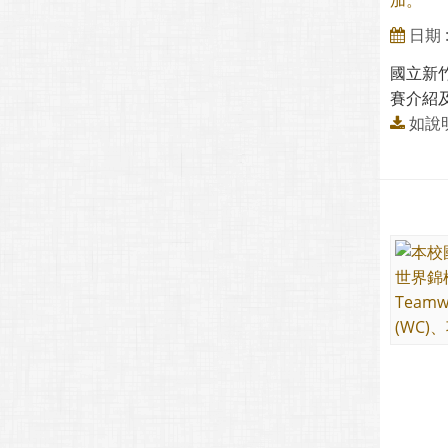
加。
日期 : 
國立新
賽介紹
如說明