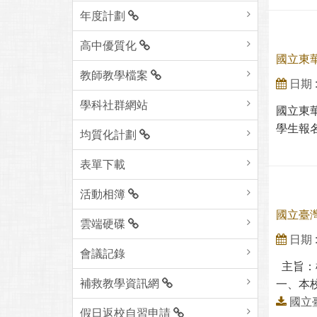
年度計劃
高中優質化
國立東
教師教學檔案
日期 : 
學科社群網站
國立東
學生報名
均質化計劃
表單下載
活動相簿
國立臺
雲端硬碟
日期 : 
會議記錄
主旨：
補救教學資訊網
一、本校
國立
假日返校自習申請