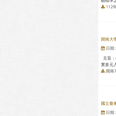
觀標準之
11
開南大
日期 : 
主旨：
實多元入
開南1
國立臺
日期 : 