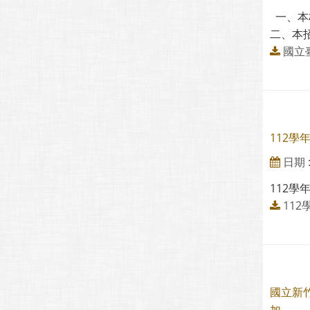
一、本
二、本招
國立臺
112學
日期 : 
112學
11
國立新