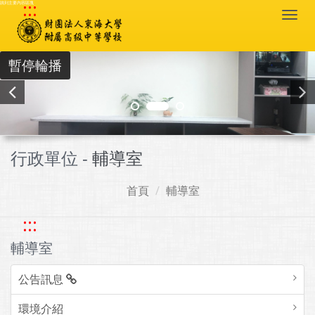
:::
跳到主要內容區塊
Togg
navi
暫停輪播
行政單位 -
輔導室
首頁
輔導室
:::
輔導室
公告訊息
環境介紹