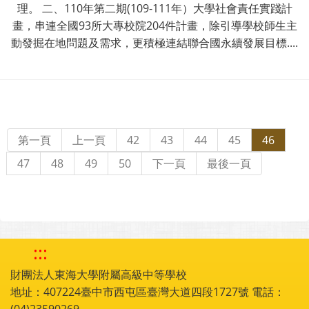
理。 二、110年第二期(109-111年）大學社會責任實踐計
畫，串連全國93所大專校院204件計畫，除引導學校師生主
動發掘在地問題及需求，更積極連結聯合國永續發展目標....
第一頁
上一頁
42
43
44
45
46
47
48
49
50
下一頁
最後一頁
:::
財團法人東海大學附屬高級中等學校
地址：407224臺中市西屯區臺灣大道四段1727號 電話：
(04)23590269