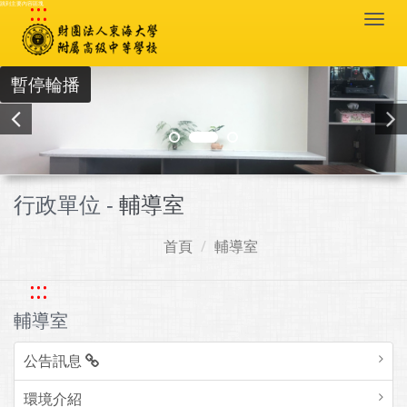
:::
跳到主要內容區塊
Togg
navi
暫停輪播
行政單位 -
輔導室
首頁
輔導室
:::
輔導室
公告訊息
環境介紹