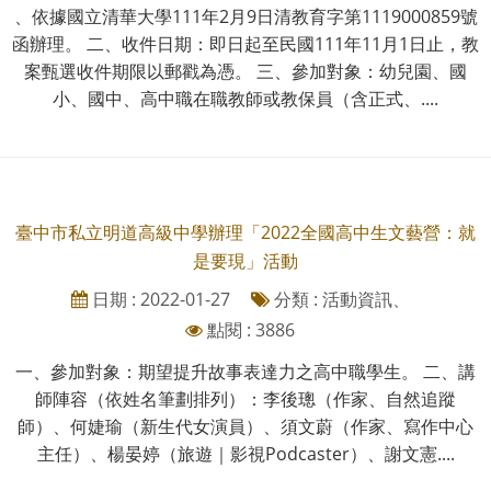
、依據國立清華大學111年2月9日清教育字第1119000859號
函辦理。 二、收件日期：即日起至民國111年11月1日止，教
案甄選收件期限以郵戳為憑。 三、參加對象：幼兒園、國
小、國中、高中職在職教師或教保員（含正式、....
臺中市私立明道高級中學辦理「2022全國高中生文藝營：就
是要現」活動
日期 : 2022-01-27
分類 : 活動資訊、
點閱 : 3886
一、參加對象：期望提升故事表達力之高中職學生。 二、講
師陣容（依姓名筆劃排列）：李後璁（作家、自然追蹤
師）、何婕瑜（新生代女演員）、須文蔚（作家、寫作中心
主任）、楊晏婷（旅遊｜影視Podcaster）、謝文憲....