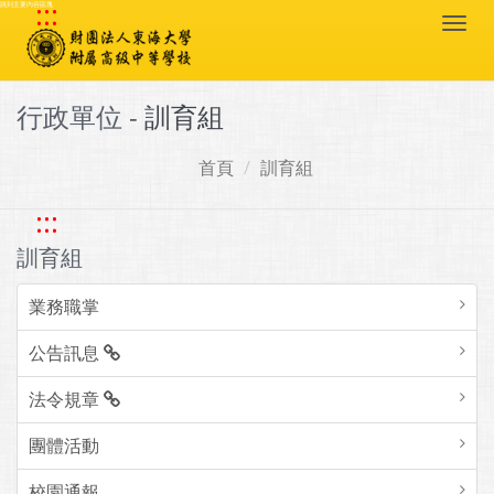
:::
跳到主要內容區塊
Togg
navi
行政單位 -
訓育組
首頁
訓育組
:::
訓育組
業務職掌
公告訊息
法令規章
團體活動
校園通報