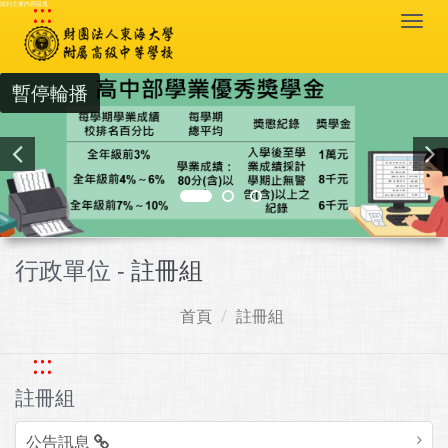
:::
跳到主要內容區塊
Togg
navi
暫停輪播
行政單位 -
註冊組
首頁
註冊組
:::
註冊組
公告訊息