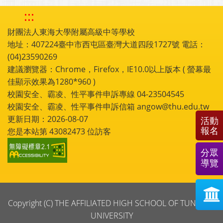
:::
財團法人東海大學附屬高級中等學校
地址：407224臺中市西屯區臺灣大道四段1727號 電話：
(04)23590269
建議瀏覽器：Chrome，Firefox，IE10.0以上版本 ( 螢幕最
佳顯示效果為1280*960 )
校園安全、霸凌、性平事件申訴專線 04-23504545
校園安全、霸凌、性平事件申訴信箱 angow@thu.edu.tw
更新日期：2026-08-07
活動
報名
您是本站第
43082473
位訪客
分眾
導覽
Copyright (C) THE AFFILIATED HIGH SCHOOL OF TUNGHAI
UNIVERSITY