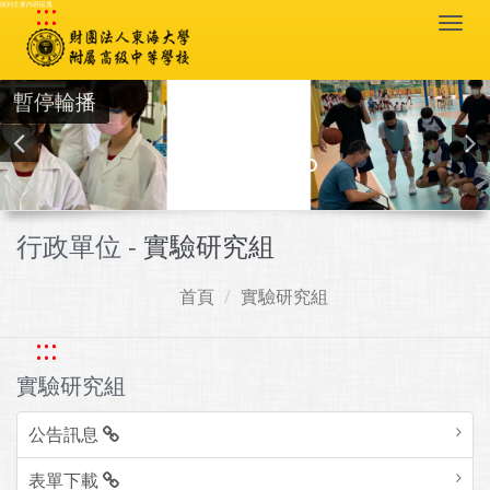
:::
跳到主要內容區塊
Togg
navi
暫停輪播
行政單位 -
實驗研究組
首頁
實驗研究組
:::
實驗研究組
公告訊息
表單下載