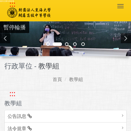
:::
跳到主要內容區塊
Togg
navi
暫停輪播
行政單位 -
教學組
首頁
教學組
:::
教學組
公告訊息
法令規章