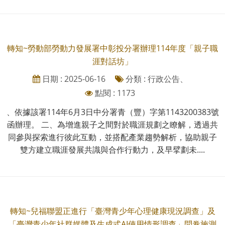
轉知~勞動部勞動力發展署中彰投分署辦理114年度「親子職
涯對話坊」
日期 : 2025-06-16
分類 : 行政公告、
點閱 : 1173
、依據該署114年6月3日中分署青（豐）字第1143200383號
函辦理。 二、為增進親子之間對於職涯規劃之瞭解，透過共
同參與探索進行彼此互動，並搭配產業趨勢解析，協助親子
雙方建立職涯發展共識與合作行動力，及早擘劃未....
轉知~兒福聯盟正進行「臺灣青少年心理健康現況調查」及
「臺灣青少年社群媒體及生成式AI使用情形調查」問卷施測