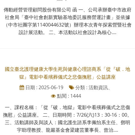
傳動經營管理顧問股份有限公司 函 一、公司承辦臺中市政府
社會局「臺中社會創新實驗基地委託服務營運計畫」並依據
（中市社團字第1140044632號）辦理本次青年探索營暨社會
設計展活動。 二、本活動以社會設計為核心....
國立臺北護理健康大學生死與健康心理諮商系「從『破．地
獄』電影中看殯葬儀式之悲傷撫慰」公益講座
日期 : 2025-06-19
分類 : 活動資訊、
點閱 : 1444
一、課程名稱：「從『破．地獄』電影中看殯葬儀式之悲傷
撫慰」公益講座。 二、日期時間：7/26(六)13：30-16：00。
三、活動講師及與談人：國北護生諮系李佩怡系主任、鄧明
宇助理教授、龍巖基金會梁建芸董事長、曾治....