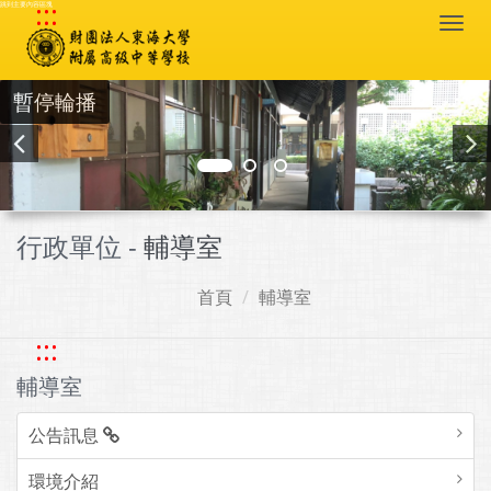
:::
跳到主要內容區塊
Togg
navi
暫停輪播
行政單位 -
輔導室
首頁
輔導室
:::
輔導室
公告訊息
環境介紹