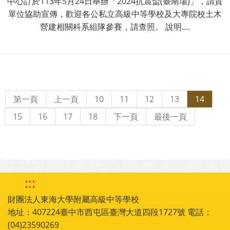
中心訂於113年5月24日舉辦「2024抗震盃(臺南場)」，請貴
單位協助宣傳，歡迎各公私立高級中等學校及大專院校土木
營建相關科系組隊參賽，請查照。 說明....
第一頁
上一頁
10
11
12
13
14
15
16
17
18
下一頁
最後一頁
:::
財團法人東海大學附屬高級中等學校
地址：407224臺中市西屯區臺灣大道四段1727號 電話：
(04)23590269