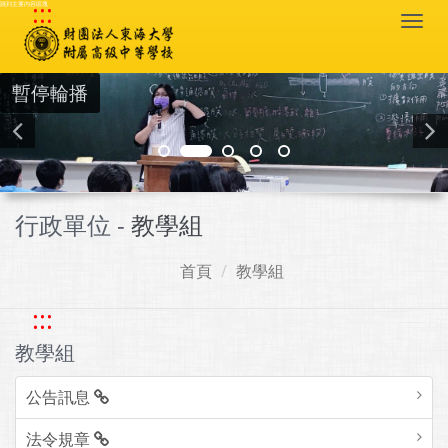
:::
跳到主要內容區塊
Togg
navi
暫停輪播
行政單位 -
教學組
首頁
教學組
:::
教學組
公告訊息
法令規章