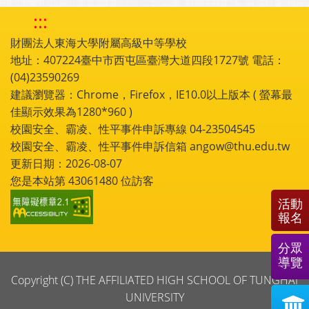
:::
財團法人東海大學附屬高級中等學校
地址：407224臺中市西屯區臺灣大道四段1727號 電話：
(04)23590269
建議瀏覽器：Chrome，Firefox，IE10.0以上版本 ( 螢幕最
佳顯示效果為1280*960 )
校園安全、霸凌、性平事件申訴專線 04-23504545
校園安全、霸凌、性平事件申訴信箱 angow@thu.edu.tw
更新日期：2026-08-07
您是本站第
43061480
位訪客
活動
報名
分眾
導覽
Copyright (C) THE AFFILIATED HIGH SCHOOL OF TUNGHAI
UNIVERSITY