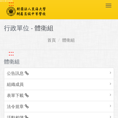
:::
跳到主要內容區塊
Togg
navi
行政單位 -
體衛組
首頁
體衛組
:::
體衛組
公告訊息
組織成員
表單下載
法令規章
活動相簿