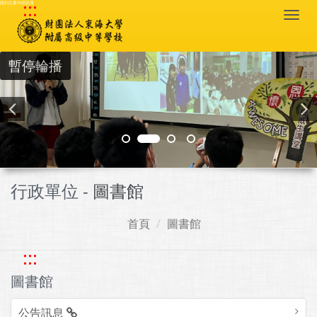
:::
跳到主要內容區塊
Togg
navi
暫停輪播
行政單位 -
圖書館
首頁
圖書館
:::
圖書館
公告訊息