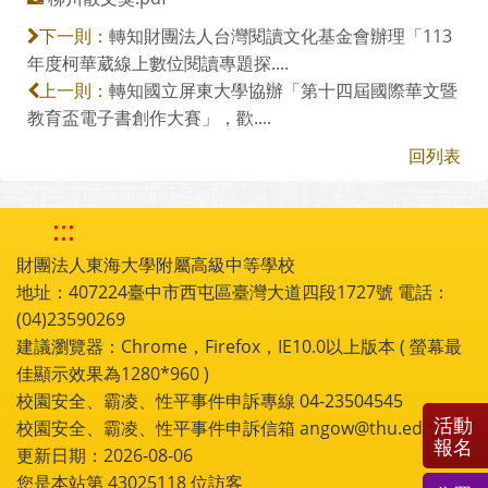
：
https://lle.ntcu.edu.tw/
柳川散文獎.pdf
轉知財團法人台灣閱讀文化基金會辦理「113
下一則：
年度柯華葳線上數位閱讀專題探....
轉知國立屏東大學協辦「第十四屆國際華文暨
上一則：
教育盃電子書創作大賽」，歡....
回列表
:::
財團法人東海大學附屬高級中等學校
地址：407224臺中市西屯區臺灣大道四段1727號 電話：
(04)23590269
建議瀏覽器：Chrome，Firefox，IE10.0以上版本 ( 螢幕最
佳顯示效果為1280*960 )
活動
報名
校園安全、霸凌、性平事件申訴專線 04-23504545
校園安全、霸凌、性平事件申訴信箱 angow@thu.edu.tw