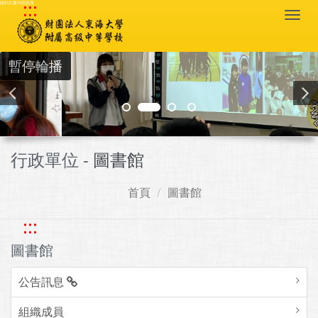
:::
跳到主要內容區塊
Togg
navi
暫停輪播
行政單位 -
圖書館
首頁
圖書館
:::
圖書館
公告訊息