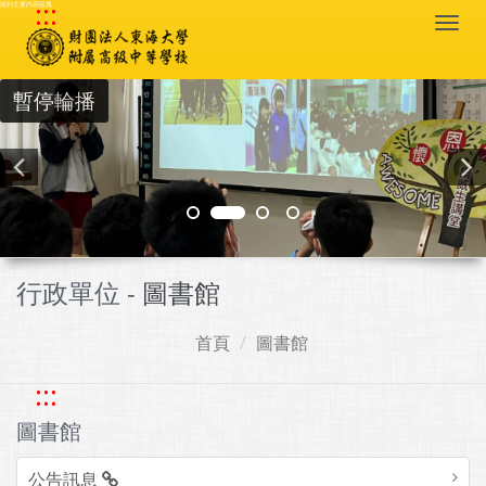
:::
跳到主要內容區塊
Togg
navi
暫停輪播
行政單位 -
圖書館
首頁
圖書館
:::
圖書館
公告訊息