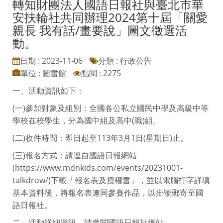
轉知財團法人國語日報社與臺北市華
安扶輪社共同辦理2024第十屆「關愛
親長 我有話/畫要說」圖文徵選活
動。
日期 : 2023-11-06
分類 : 行政公告
單位 : 圖書館
點閱 : 2275
一、活動資訊如下：
(一)參加對象及組別：全國各公私立國民中學及高級中等
學校在校學生，分為國中組及高中(職)組。
(二)收件時間：即日起至113年3月1日(星期日)止。
(三)報名方式：請逕自國語日報網站
(https://www.mdnkids.com/events/20231001-
talkdrow/)下載「報名表及授權書」，並以電腦打字詳填
基本資料後，將報名表連同參賽作品，以掛號郵寄至國
語日報社。
二、活動詳細資訊，請參閱國語日報社網站