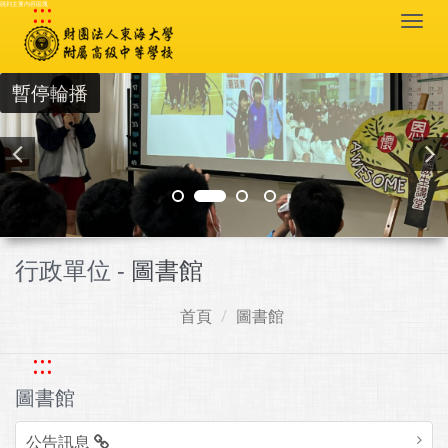
:::
跳到主要內容區塊
Togg
navi
暫停輪播
行政單位 -
圖書館
首頁
圖書館
:::
圖書館
公告訊息