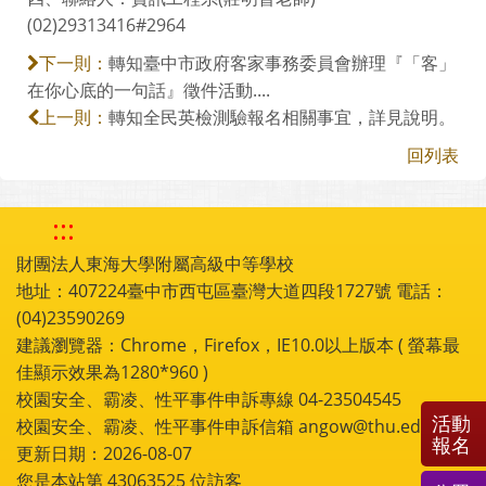
(02)29313416#2964
轉知臺中市政府客家事務委員會辦理『「客」
下一則：
在你心底的一句話』徵件活動....
轉知全民英檢測驗報名相關事宜，詳見說明。
上一則：
回列表
:::
財團法人東海大學附屬高級中等學校
地址：407224臺中市西屯區臺灣大道四段1727號 電話：
(04)23590269
建議瀏覽器：Chrome，Firefox，IE10.0以上版本 ( 螢幕最
佳顯示效果為1280*960 )
校園安全、霸凌、性平事件申訴專線 04-23504545
活動
校園安全、霸凌、性平事件申訴信箱 angow@thu.edu.tw
報名
更新日期：2026-08-07
您是本站第
43063525
位訪客