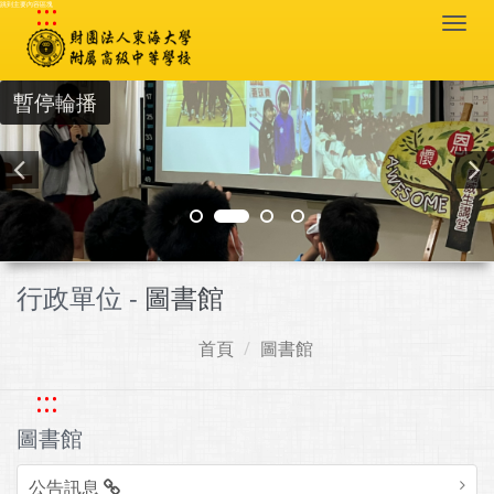
:::
跳到主要內容區塊
Togg
navi
暫停輪播
行政單位 -
圖書館
首頁
圖書館
:::
圖書館
公告訊息