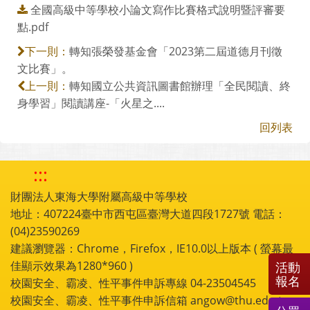
全國高級中等學校小論文寫作比賽格式說明暨評審要
點.pdf
轉知張榮發基金會「2023第二屆道德月刊徵
下一則：
文比賽」。
轉知國立公共資訊圖書館辦理「全民閱讀、終
上一則：
身學習」閱讀講座-「火星之....
回列表
:::
財團法人東海大學附屬高級中等學校
地址：407224臺中市西屯區臺灣大道四段1727號 電話：
(04)23590269
建議瀏覽器：Chrome，Firefox，IE10.0以上版本 ( 螢幕最
佳顯示效果為1280*960 )
活動
報名
校園安全、霸凌、性平事件申訴專線 04-23504545
校園安全、霸凌、性平事件申訴信箱 angow@thu.edu.tw