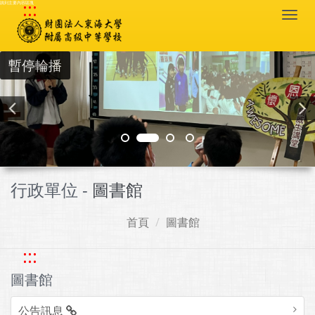
:::
跳到主要內容區塊
Togg
navi
暫停輪播
行政單位 -
圖書館
首頁
圖書館
:::
圖書館
公告訊息