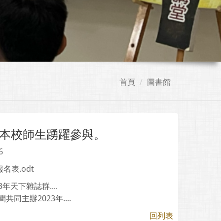
首頁
圖書館
本校師生踴躍參與。
6
表.odt
天下雜誌群....
同主辦2023年....
回列表