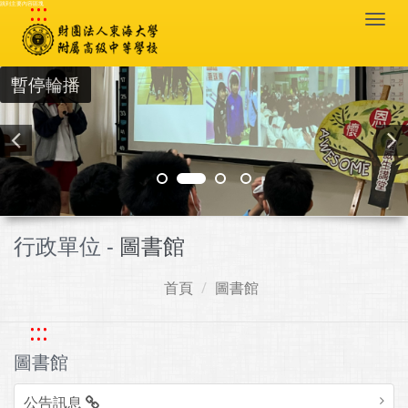
:::
跳到主要內容區塊
Togg
navi
暫停輪播
行政單位 -
圖書館
首頁
圖書館
:::
圖書館
公告訊息