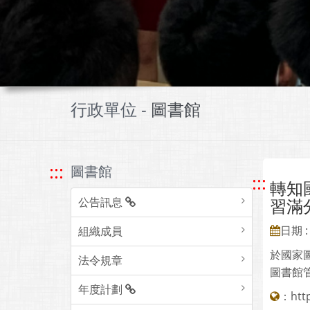
行政單位 -
圖書館
:::
圖書館
:::
轉知
公告訊息
習滿
日期 : 
組織成員
於國家圖
法令規章
圖書館
年度計劃
：
htt