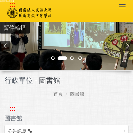
:::
跳到主要內容區塊
Togg
navi
暫停輪播
行政單位 -
圖書館
首頁
圖書館
:::
圖書館
公告訊息