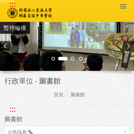
:::
跳到主要內容區塊
Togg
navi
暫停輪播
行政單位 -
圖書館
首頁
圖書館
:::
圖書館
公告訊息