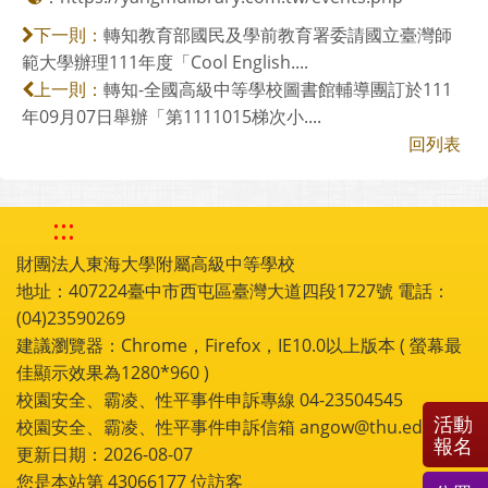
轉知教育部國民及學前教育署委請國立臺灣師
下一則：
範大學辦理111年度「Cool English....
轉知-全國高級中等學校圖書館輔導團訂於111
上一則：
年09月07日舉辦「第1111015梯次小....
回列表
:::
財團法人東海大學附屬高級中等學校
地址：407224臺中市西屯區臺灣大道四段1727號 電話：
(04)23590269
建議瀏覽器：Chrome，Firefox，IE10.0以上版本 ( 螢幕最
佳顯示效果為1280*960 )
校園安全、霸凌、性平事件申訴專線 04-23504545
活動
校園安全、霸凌、性平事件申訴信箱 angow@thu.edu.tw
報名
更新日期：2026-08-07
您是本站第
43066177
位訪客