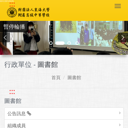
:::
跳到主要內容區塊
Togg
navi
暫停輪播
行政單位 -
圖書館
首頁
圖書館
:::
圖書館
公告訊息