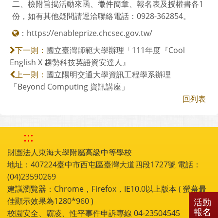
二、檢附旨揭活動來函、徵件簡章、報名表及授權書各1
份，如有其他疑問請逕洽聯絡電話：0928-362854。
：
https://enableprize.chcsec.gov.tw/
國立臺灣師範大學辦理「111年度『Cool
下一則：
English X 趨勢科技英語資安達人』
國立陽明交通大學資訊工程學系辦理
上一則：
「Beyond Computing 資訊講座」
回列表
:::
財團法人東海大學附屬高級中等學校
地址：407224臺中市西屯區臺灣大道四段1727號 電話：
(04)23590269
建議瀏覽器：Chrome，Firefox，IE10.0以上版本 ( 螢幕最
佳顯示效果為1280*960 )
活動
報名
校園安全、霸凌、性平事件申訴專線 04-23504545