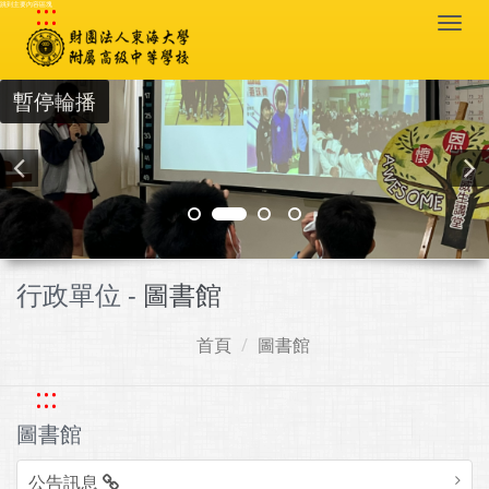
:::
跳到主要內容區塊
Togg
navi
暫停輪播
行政單位 -
圖書館
首頁
圖書館
:::
圖書館
公告訊息