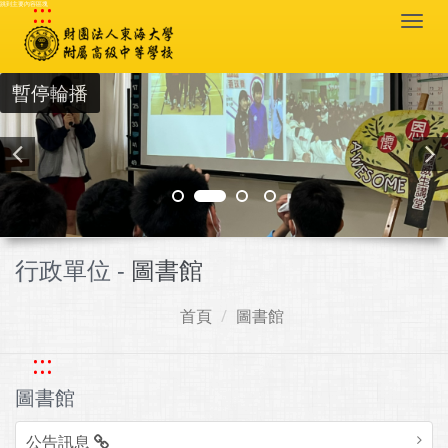
:::
跳到主要內容區塊
Togg
navi
暫停輪播
行政單位 -
圖書館
首頁
圖書館
:::
圖書館
公告訊息