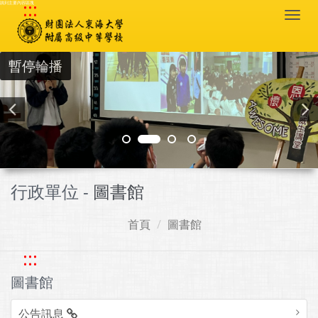
:::
跳到主要內容區塊
Togg
navi
暫停輪播
行政單位 -
圖書館
首頁
圖書館
:::
圖書館
公告訊息