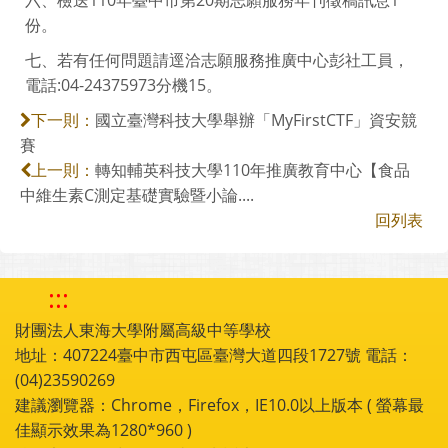
(二)截稿日期：即日起至110年7月30日止。
六、檢送110年臺中市第20期志願服務年刊徵稿訊息1
份。
七、若有任何問題請逕洽志願服務推廣中心彭社工員，
電話:04-24375973分機15。
國立臺灣科技大學舉辦「MyFirstCTF」資安競
下一則：
賽
轉知輔英科技大學110年推廣教育中心【食品
上一則：
中維生素C測定基礎實驗暨小論....
回列表
:::
財團法人東海大學附屬高級中等學校
地址：407224臺中市西屯區臺灣大道四段1727號 電話：
(04)23590269