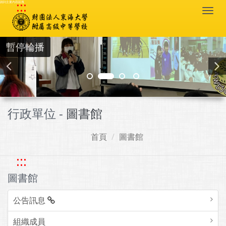
:::
跳到主要內容區塊
Togg
navi
暫停輪播
行政單位 -
圖書館
首頁
圖書館
:::
圖書館
公告訊息