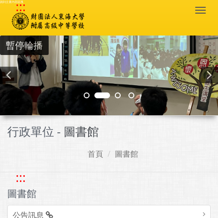
:::
跳到主要內容區塊
Togg
navi
暫停輪播
行政單位 -
圖書館
首頁
圖書館
:::
圖書館
公告訊息