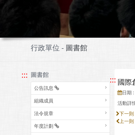
行政單位 -
圖書館
:::
圖書館
:::
國際
公告訊息
日期 : 
組織成員
活動詳
法令規章
下一則
上一則
年度計劃