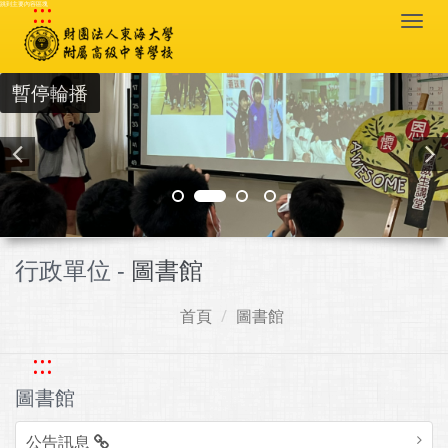
:::
跳到主要內容區塊
Togg
navi
暫停輪播
行政單位 -
圖書館
首頁
圖書館
:::
圖書館
公告訊息