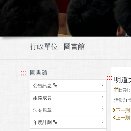
行政單位 -
圖書館
:::
圖書館
:::
明道
公告訊息
日期 : 
組織成員
活動詳
法令規章
下一則
上一則
年度計劃