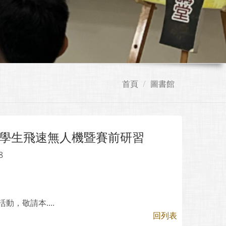
首頁
圖書館
學生飛速無人機暨賽前研習
8
，敬請本....
回列表