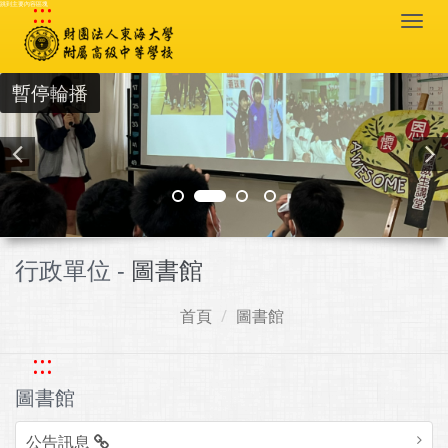
:::
跳到主要內容區塊
Togg
navi
暫停輪播
行政單位 -
圖書館
首頁
圖書館
:::
圖書館
公告訊息